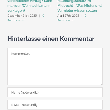
verbindlicher Vertrag? Kann
Räumungsschutz im
W
man den Weihnachtsmann
Mietrecht – Was Mieter und
B
verklagen?
Vermieter wissen sollten
e
Dezember 21st, 2025
|
0
April 27th, 2025
|
0
U
Kommentare
Kommentare
A
K
Hinterlasse einen Kommentar
Kommentar