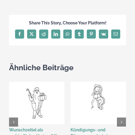
Share This Story, Choose Your Platform!
Facebook
X
Reddit
LinkedIn
WhatsApp
Tumblr
Pinterest
Vk
E-
Mail
Ähnliche Beiträge
Wunschzettel als
Kündigungs- und
M