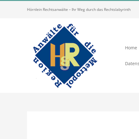
Zum
Hörnlein Rechtsanwälte – Ihr Weg durch das Rechtslabyrinth
Inhalt
springen
Home
Datens
Zeige
grösseres
Bild