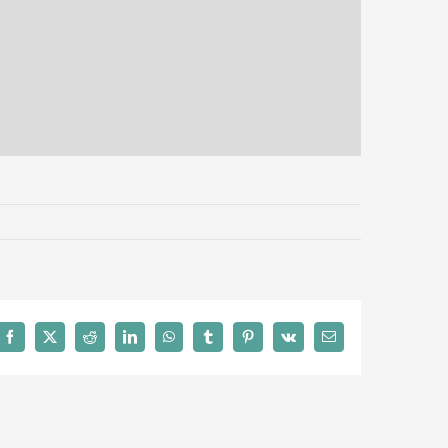
Facebook
X
Reddit
LinkedIn
WhatsApp
Tumblr
Pinterest
Vk
E-
Mail