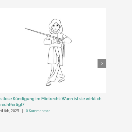
istlose Kündigung im Mietrecht: Wann ist sie wirklich
Aufhebung
rechtfertigt?
bessere W
ril 6th, 2025
|
0 Kommentare
März 30th, 