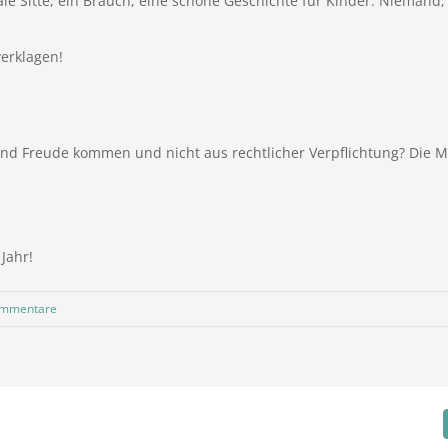
ale Sitte, ein Brauch, eine schöne Geschichte für Kinder. Niemand,
erklagen!
 und Freude kommen und nicht aus rechtlicher Verpflichtung? Die 
Jahr!
ommentare