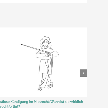
istlose Kündigung im Mietrecht: Wann ist sie wirklich
Aufhebung
rechtfertigt?
bessere W