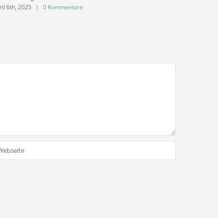
ril 6th, 2025
|
0 Kommentare
März 30th, 