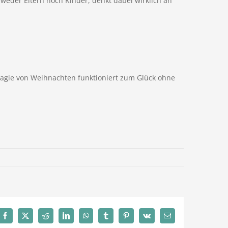
 weder Eltern noch Kinder, denkt dabei wirklich an
Magie von Weihnachten funktioniert zum Glück ohne
Facebook
X
Reddit
LinkedIn
WhatsApp
Tumblr
Pinterest
Vk
E-
Mail