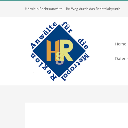
Zum
Hörnlein Rechtsanwälte – Ihr Weg durch das Rechtslabyrinth
Inhalt
springen
Home
Datens
Zeige
grösseres
Bild