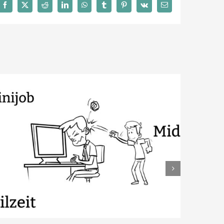
Facebook
X
Reddit
LinkedIn
WhatsApp
Tumblr
Pinterest
Vk
E-
Mail