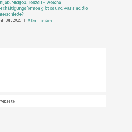
nijob, Midijob, Teilzeit – Welche
Fristlose 
schäftigungsformen gibt es und was sind die
gerechtfer
April 6th, 2
terschiede?
ril 13th, 2025
|
0 Kommentare