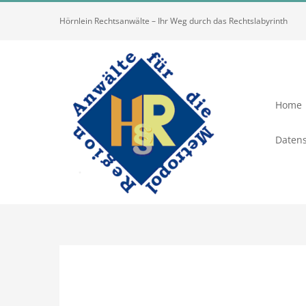
Zum
Hörnlein Rechtsanwälte – Ihr Weg durch das Rechtslabyrinth
Inhalt
springen
Home
Datens
Zeige
grösseres
Bild