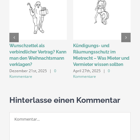
Wunschzettel als
Kündigungs- und
M
verbindlicher Vertrag? Kann
Räumungsschutz im
W
man den Weihnachtsmann
Mietrecht – Was Mieter und
B
verklagen?
Vermieter wissen sollten
e
Dezember 21st, 2025
|
0
April 27th, 2025
|
0
U
Kommentare
Kommentare
A
K
Hinterlasse einen Kommentar
Kommentar