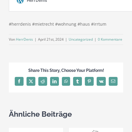
#herrdenis #mietrecht #wohnung #haus #irrtum
Von
HerrDenis
|
April 21st, 2024
|
Uncategorized
|
0 Kommentare
Share This Story, Choose Your Platform!
Facebook
X
Reddit
LinkedIn
WhatsApp
Tumblr
Pinterest
Vk
E-
Mail
Ähnliche Beiträge