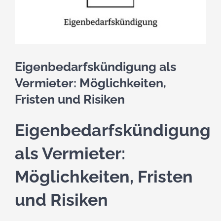
kostenlose Angebote
Kontakt
Eigenbedarfskündigung als
Blog
Vermieter: Möglichkeiten,
Fristen und Risiken
Impressum
Eigenbedarfskündigung
Datenschutzerklärung
als Vermieter:
Möglichkeiten, Fristen
und Risiken