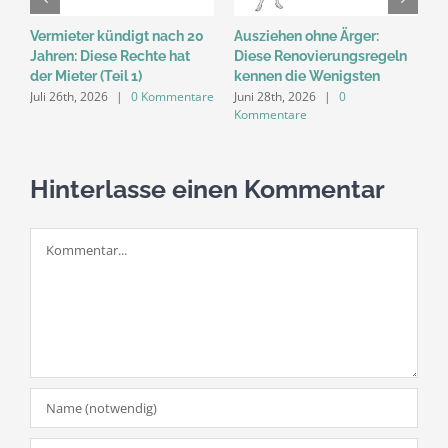
Vermieter kündigt nach 20
Ausziehen ohne Ärger:
F
Jahren: Diese Rechte hat
Diese Renovierungsregeln
W
der Mieter (Teil 1)
kennen die Wenigsten
n
Juli 26th, 2026
|
0 Kommentare
Juni 28th, 2026
|
0
A
Kommentare
K
Hinterlasse einen Kommentar
Kommentar