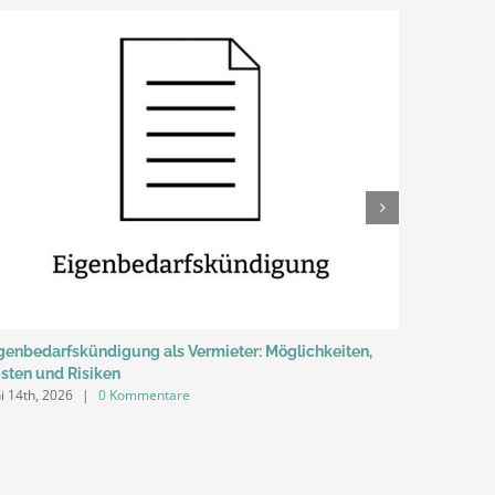
genbedarfskündigung als Vermieter: Möglichkeiten,
Fristlose 
isten und Risiken
schützt
ni 14th, 2026
|
0 Kommentare
April 5th, 2