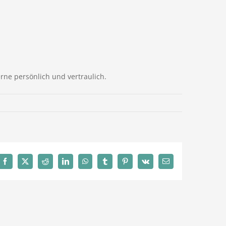
erne persönlich und vertraulich.
Facebook
X
Reddit
LinkedIn
WhatsApp
Tumblr
Pinterest
Vk
E-
Mail