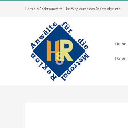
Zum
Hörnlein Rechtsanwälte – Ihr Weg durch das Rechtslabyrinth
Inhalt
springen
Home
Datens
Zeige
grösseres
Bild