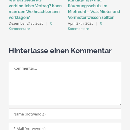
Wunschzettel als
Kündigungs- und
M
verbindlicher Vertrag? Kann
Räumungsschutz im
W
man den Weihnachtsmann
Mietrecht – Was Mieter und
B
verklagen?
Vermieter wissen sollten
e
Dezember 21st, 2025
|
0
April 27th, 2025
|
0
U
Kommentare
Kommentare
A
K
Hinterlasse einen Kommentar
Kommentar