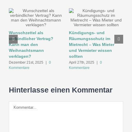
Wunschzettel als
Kündigungs- und
M
verbindlicher Vertrag?
Räumungsschutz im
W
Kann man den
Mietrecht – Was Mieter
B
Weihnachtsmann
und Vermieter wissen
g
verklagen?
sollten
U
Dezember 21st, 2025
|
0
April 27th, 2025
|
0
A
Kommentare
Kommentare
K
Hinterlasse einen Kommentar
Kommentar