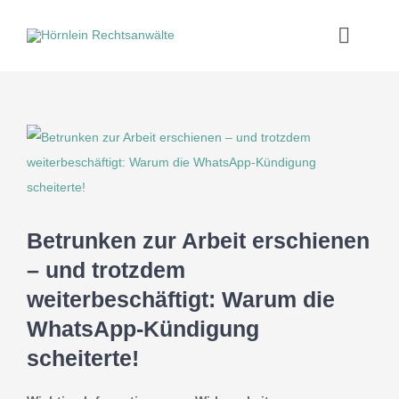
Zum
Inhalt
Toggle
springen
Naviga
Home
Zeige
Anwälte
grösseres
Bild
Tätigkeitsschwerpunkte
Betrunken zur Arbeit erschienen
Rechtsgebiete
– und trotzdem
weiterbeschäftigt: Warum die
kostenlose Angebote
WhatsApp-Kündigung
scheiterte!
Kontakt