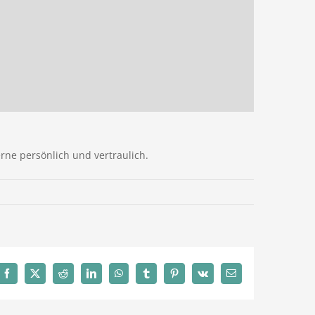
erne persönlich und vertraulich.
Facebook
X
Reddit
LinkedIn
WhatsApp
Tumblr
Pinterest
Vk
E-
Mail