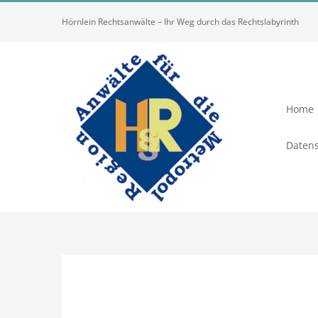
Zum
Hörnlein Rechtsanwälte – Ihr Weg durch das Rechtslabyrinth
Inhalt
springen
Home
Datens
Zeige
grösseres
Bild