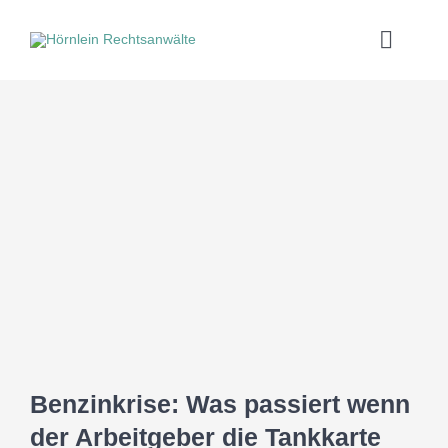
Zum
Inhalt
Toggle
springen
Naviga
Zeige
grösseres
Bild
Tät
ko
Benzinkrise: Was passiert wenn
der Arbeitgeber die Tankkarte