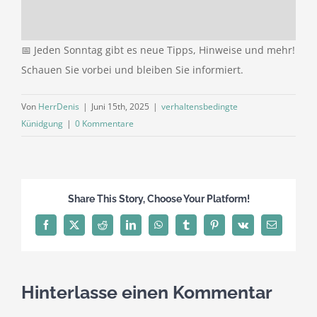
📅 Jeden Sonntag gibt es neue Tipps, Hinweise und mehr!
Schauen Sie vorbei und bleiben Sie informiert.
Von
HerrDenis
|
Juni 15th, 2025
|
verhaltensbedingte
Künidgung
|
0 Kommentare
Share This Story, Choose Your Platform!
Facebook
X
Reddit
LinkedIn
WhatsApp
Tumblr
Pinterest
Vk
E-
Mail
Hinterlasse einen Kommentar