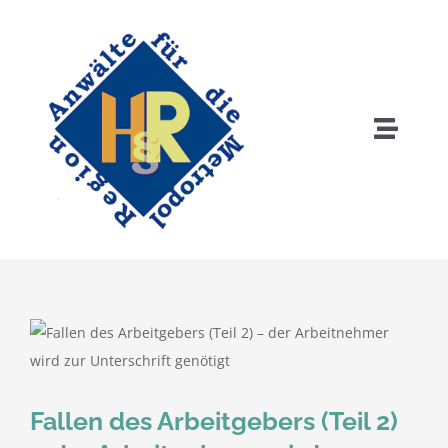
Zum
Inhalt
springen
Toggle
Naviga
Home
Anwälte
Tätigkeitsschwerpunkte
Rechtsgebiete
Fallen des Arbeitgebers (Teil 2)