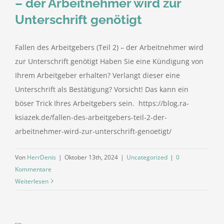
– der Arbeitnehmer wird zur
kostenlose Angebote
Unterschrift genötigt
Kontakt
Fallen des Arbeitgebers (Teil 2) – der Arbeitnehmer wird
zur Unterschrift genötigt Haben Sie eine Kündigung von
Blog
Ihrem Arbeitgeber erhalten? Verlangt dieser eine
Unterschrift als Bestätigung? Vorsicht! Das kann ein
Impressum
böser Trick Ihres Arbeitgebers sein. https://blog.ra-
ksiazek.de/fallen-des-arbeitgebers-teil-2-der-
arbeitnehmer-wird-zur-unterschrift-genoetigt/
Datenschutzerklärung
Von
HerrDenis
|
Oktober 13th, 2024
|
Uncategorized
|
0
Kommentare
Weiterlesen