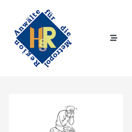
Zum
Inhalt
springen
Toggle
Naviga
Home
Anwälte
Tätigkeitsschwerpunkte
Rechtsgebiete