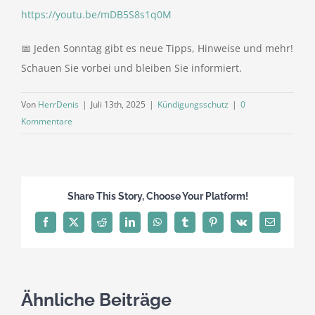
https://youtu.be/mDB5S8s1q0M
📅 Jeden Sonntag gibt es neue Tipps, Hinweise und mehr!
Schauen Sie vorbei und bleiben Sie informiert.
Von
HerrDenis
|
Juli 13th, 2025
|
Kündigungsschutz
|
0
Kommentare
Share This Story, Choose Your Platform!
Facebook
X
Reddit
LinkedIn
WhatsApp
Tumblr
Pinterest
Vk
E-
Mail
Ähnliche Beiträge