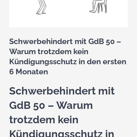
kostenlose Angebote
Kontakt
Schwerbehindert mit GdB 50 –
Blog
Warum trotzdem kein
Kündigungsschutz in den ersten
Impressum
6 Monaten
Datenschutzerklärung
Schwerbehindert mit
GdB 50 – Warum
trotzdem kein
Kündigungsschutz in