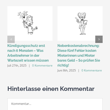
Kündigungsschutz erst
Nebenkostenabrechnung:
K
nach 6 Monaten – Was
Diese fünf Fehler kosten
R
Arbeitnehmer in der
Mieterinnen und Mieter
A
J
Wartezeit wissen müssen
bares Geld – So prüfen Sie
Juli 27th, 2025
|
0 Kommentare
richtig!
Juni 8th, 2025
|
0 Kommentare
Hinterlasse einen Kommentar
Kommentar