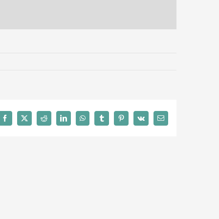
Facebook
X
Reddit
LinkedIn
WhatsApp
Tumblr
Pinterest
Vk
E-
Mail