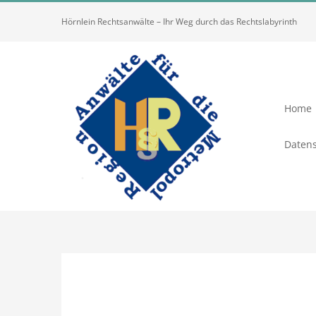
Zum
Hörnlein Rechtsanwälte – Ihr Weg durch das Rechtslabyrinth
Inhalt
springen
Home
Datens
Zeige
grösseres
Bild