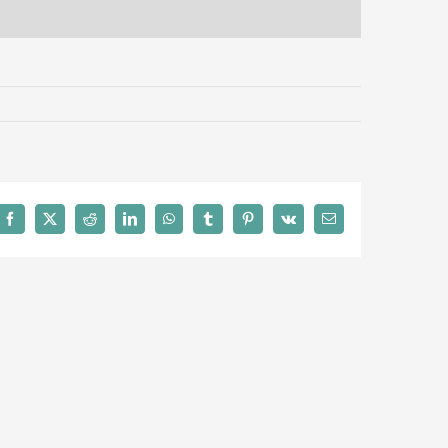
Facebook
X
Reddit
LinkedIn
WhatsApp
Tumblr
Pinterest
Vk
E-
Mail