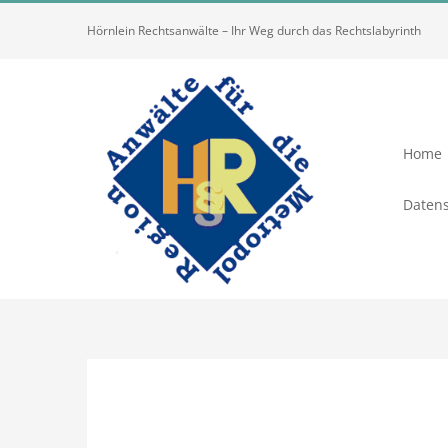
Zum
Hörnlein Rechtsanwälte – Ihr Weg durch das Rechtslabyrinth
Inhalt
springen
Home
Datens
Zeige
grösseres
Bild