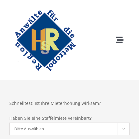
Zum
Inhalt
springen
Toggle
Naviga
Home
Anwälte
Tätigkeitsschwerpunkte
Schnelltest: Ist Ihre Mieterhöhung wirksam?
Haben Sie eine Staffelmiete vereinbart?
Rechtsgebiete
