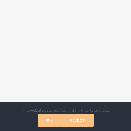
kostenlose Angebote
Kontakt
Blog
Impressum
Datenschutzerklärung
This website uses cookies and third party services.
OK
REJECT